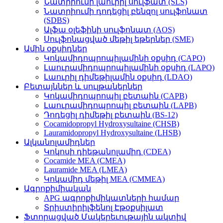
Նատրիումի լաուրիլ սուլֆատ (SLS)
Նատրիումի դոդեցիլ բենզոլ սուլֆոնատ
(SDBS)
Ալֆա օլեֆինի սուլֆոնատ (AOS)
Սուլֆոնացված մեթիլ եթերներ (SME)
Ամին օքսիդներ
Կոկամիդոպրոպիլամինի օքսիդ (CAPO)
Լաուրամիդոպրոպիլամինի օքսիդ (LAPO)
Լաուրիլ դիմեթիլամին օքսիդ (LDAO)
Բետայններ և սուլթաներներ
Կոկամիդոպրոպիլ բետաին (CAPB)
Լաուրամիդոպրոպիլ բետաին (LAPB)
Դոդեցիլ դիմեթիլ բետաին (BS-12)
Cocamidopropyl Hydroxysultaine (CHSB)
Lauramidopropyl Hydroxysultaine (LHSB)
Ալկանոլամիդներ
Կոկոսի դիեթանոլամիդ (CDEA)
Cocamide MEA (CMEA)
Lauramide MEA (LMEA)
Կոկամիդ մեթիլ MEA (CMMEA)
Ագրոքիմիական
APG ագրոքիմիկատների համար
Տրիստիրիլֆենոլ Էթօքսիլատ
Ֆտորացված Մակերեւութային ակտիվ