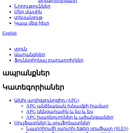
ֆոսֆոսիլիկատ
Նորություններ
Մեր մասին
տեսանյութ
Կապ մեզ հետ
English
տուն
Ապրանքներ
Ֆունկցիոնալ բաղադրիչներ
ապրանքներ
Կատեգորիաներ
Ալկիլ պոլիգլյուկոզիդ (APG)
APG անձնական խնամքի համար
APG կենցաղային և ես և ես
APG խառնուրդներ և ածանցյալներ
Սուլֆատներ և սուլֆոնատներ
Նատրիումի լաուրիլ եթեր սուլֆատ (SLES)