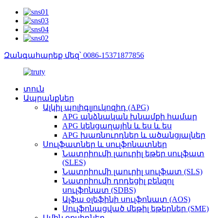
Զանգահարեք մեզ՝ 0086-15371877856
տուն
Ապրանքներ
Ալկիլ պոլիգլյուկոզիդ (APG)
APG անձնական խնամքի համար
APG կենցաղային և ես և ես
APG խառնուրդներ և ածանցյալներ
Սուլֆատներ և սուլֆոնատներ
Նատրիումի լաուրիլ եթեր սուլֆատ
(SLES)
Նատրիումի լաուրիլ սուլֆատ (SLS)
Նատրիումի դոդեցիլ բենզոլ
սուլֆոնատ (SDBS)
Ալֆա օլեֆինի սուլֆոնատ (AOS)
Սուլֆոնացված մեթիլ եթերներ (SME)
Ամին օքսիդներ