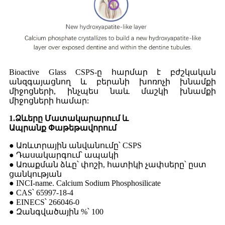
Bioactive Glass CSPS-ը հարմար է բժշկական
անզգայացնող և բերանի խոռոչի խնամքի
միջոցների, ինչպես նաև մաշկի խնամքի
միջոցների համար:
1.Ձևերը
Մատակարարում
և
Ապրանք
Փաթեթավորում
● Առևտրային անվանումը՝ CSPS
● Դասակարգում՝ ապակի
● Առաքման ձևը՝ փոշի, հատիկի չափսերը՝ ըստ
ցանկության
● INCI-name. Calcium Sodium Phosphosilicate
● CAS՝ 65997-18-4
● EINECS՝ 266046-0
● Զանգվածային %՝ 100