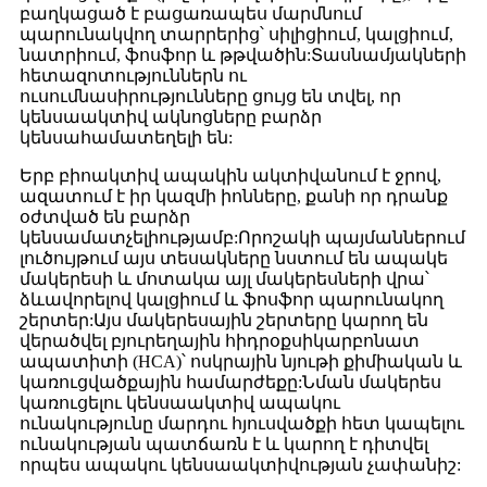
բաղկացած է բացառապես մարմնում
պարունակվող տարրերից՝ սիլիցիում, կալցիում,
նատրիում, ֆոսֆոր և թթվածին:Տասնամյակների
հետազոտություններն ու
ուսումնասիրությունները ցույց են տվել, որ
կենսաակտիվ ակնոցները բարձր
կենսահամատեղելի են:
Երբ բիոակտիվ ապակին ակտիվանում է ջրով,
ազատում է իր կազմի իոնները, քանի որ դրանք
օժտված են բարձր
կենսամատչելիությամբ:Որոշակի պայմաններում
լուծույթում այս տեսակները նստում են ապակե
մակերեսի և մոտակա այլ մակերեսների վրա՝
ձևավորելով կալցիում և ֆոսֆոր պարունակող
շերտեր:Այս մակերեսային շերտերը կարող են
վերածվել բյուրեղային հիդրօքսիկարբոնատ
ապատիտի (HCA)՝ ոսկրային նյութի քիմիական և
կառուցվածքային համարժեքը:Նման մակերես
կառուցելու կենսաակտիվ ապակու
ունակությունը մարդու հյուսվածքի հետ կապելու
ունակության պատճառն է և կարող է դիտվել
որպես ապակու կենսաակտիվության չափանիշ: