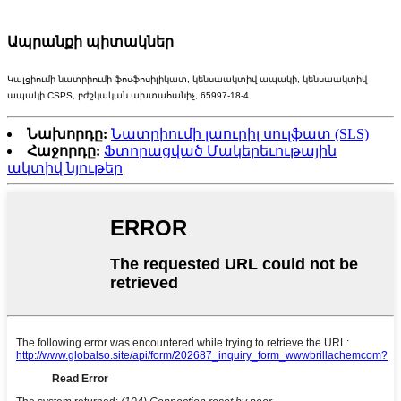
Ապրանքի պիտակներ
Կալցիումի նատրիումի ֆոսֆոսիլիկատ, կենսաակտիվ ապակի, կենսաակտիվ
ապակի CSPS, բժշկական ախտահանիչ, 65997-18-4
Նախորդը:
Նատրիումի լաուրիլ սուլֆատ (SLS)
Հաջորդը:
Ֆտորացված Մակերեւութային
ակտիվ նյութեր