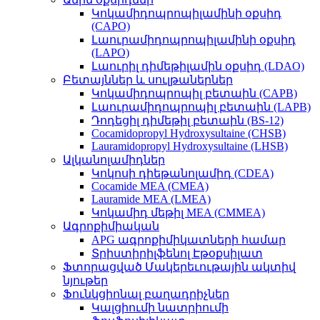
Կոկամիդոպրոպիլամինի օքսիդ
(CAPO)
Լաուրամիդոպրոպիլամինի օքսիդ
(LAPO)
Լաուրիլ դիմեթիլամին օքսիդ (LDAO)
Բետայններ և սուլթաներներ
Կոկամիդոպրոպիլ բետաին (CAPB)
Լաուրամիդոպրոպիլ բետաին (LAPB)
Դոդեցիլ դիմեթիլ բետաին (BS-12)
Cocamidopropyl Hydroxysultaine (CHSB)
Lauramidopropyl Hydroxysultaine (LHSB)
Ալկանոլամիդներ
Կոկոսի դիեթանոլամիդ (CDEA)
Cocamide MEA (CMEA)
Lauramide MEA (LMEA)
Կոկամիդ մեթիլ MEA (CMMEA)
Ագրոքիմիական
APG ագրոքիմիկատների համար
Տրիստիրիլֆենոլ Էթօքսիլատ
Ֆտորացված Մակերեւութային ակտիվ
նյութեր
Ֆունկցիոնալ բաղադրիչներ
Կալցիումի նատրիումի