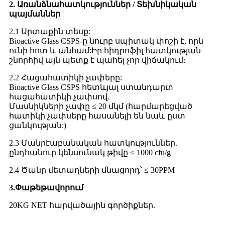
2. Առանձնահատկություններ
/
Տեխնիկական
պայմաններ
2.1 Արտաքին տեսք:
Bioactive Glass CSPS-ը նուրբ սպիտակ փոշի է, որն
ունի հոտ և անհամ:Իր հիդրոֆիլ հատկության
շնորհիվ այն պետք է պահել չոր վիճակում։
2.2 Հացահատիկի չափերը:
Bioactive Glass CSPS հետևյալ ստանդարտ
հացահատիկի չափսով.
Մասնիկների չափը ≤ 20 մկմ (հարմարեցված
հատիկի չափսերը հասանելի են նաև ըստ
ցանկության:)
2.3 Մանրէաբանական հատկություններ.
ընդհանուր կենսունակ թիվը ≤ 1000 cfu/g
2.4 Ծանր մետաղների մնացորդ՝ ≤ 30PPM
3.
Փաթեթավորում
20KG NET հարվածային գործիքներ.