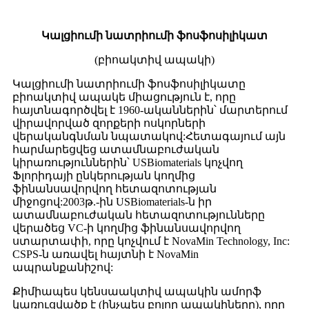
Կալցիումի նատրիումի ֆոսֆոսիլիկատ
(բիոակտիվ ապակի)
Կալցիումի նատրիումի ֆոսֆոսիլիկատը
բիոակտիվ ապակե միացություն է, որը
հայտնագործվել է 1960-ականներին՝ մարտերում
վիրավորված զորքերի ոսկորների
վերականգնման նպատակով:Հետագայում այն ​​
հարմարեցվեց ատամնաբուժական
կիրառություններին՝ USBiomaterials կոչվող
Ֆլորիդայի ընկերության կողմից
ֆինանսավորվող հետազոտության
միջոցով:2003թ.-ին USBiomaterials-ն իր
ատամնաբուժական հետազոտությունները
վերածեց VC-ի կողմից ֆինանսավորվող
ստարտափի, որը կոչվում է NovaMin Technology, Inc:
CSPS-ն առավել հայտնի է NovaMin
ապրանքանիշով:
Քիմիապես կենսաակտիվ ապակին ամորֆ
կառուցվածք է (ինչպես բոլոր ապակիները), որը