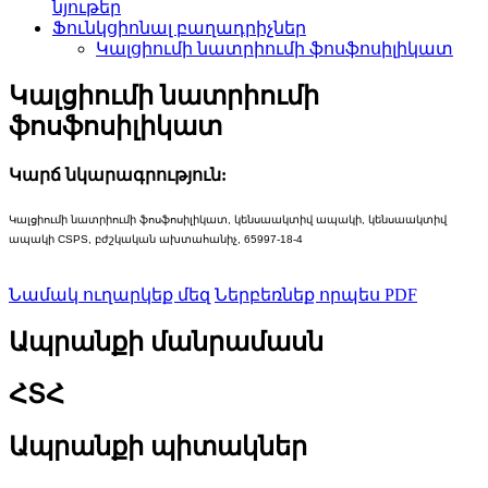
նյութեր
Ֆունկցիոնալ բաղադրիչներ
Կալցիումի նատրիումի ֆոսֆոսիլիկատ
Կալցիումի նատրիումի
ֆոսֆոսիլիկատ
Կարճ նկարագրություն:
Կալցիումի նատրիումի ֆոսֆոսիլիկատ, կենսաակտիվ ապակի, կենսաակտիվ
ապակի CSPS, բժշկական ախտահանիչ, 65997-18-4
Նամակ ուղարկեք մեզ
Ներբեռնեք որպես PDF
Ապրանքի մանրամասն
ՀՏՀ
Ապրանքի պիտակներ