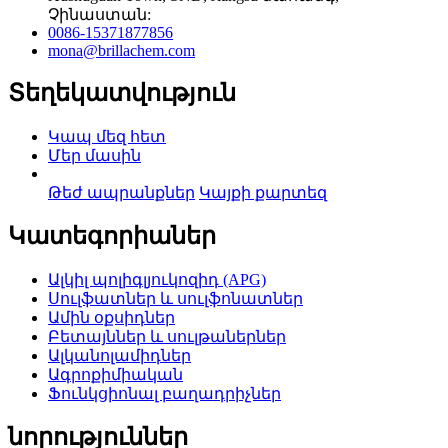
Չինաստան:
0086-15371877856
mona@brillachem.com
Տեղեկատվություն
Կապ մեզ հետ
Մեր մասին
Թեժ ապրանքներ
Կայքի քարտեզ
Կատեգորիաներ
Ալկիլ պոլիգլյուկոզիդ (APG)
Սուլֆատներ և սուլֆոնատներ
Ամին օքսիդներ
Բետայններ և սուլթաներներ
Ալկանոլամիդներ
Ագրոքիմիական
Ֆունկցիոնալ բաղադրիչներ
նորություններ