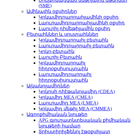
Սուլֆոնացված մեթիլային եթերներ
(SME)
Ամինային օքսիդներ
Կոկամիդոպրոպիլամինի օքսիդ
Լաուրամիդոպրոպիլամինի օքսիդ
Լաուրիլ դիմեթիլամին օքսիդ
Բետաիններ և սուլտաիններ
Կոկամիդոպրոպիլ բետաին
Լաուրամիդոպրոպիլ բետաին
Կոկո-բետաին
Լաուրիլ Բետաին
Կոկամիդոպրոպիլ
հիդրօքսիսուլտաին
Լաուրամիդոպրոպիլ
հիդրօքսիսուլտաին
Ալկանոլամիդներ
Կոկոսի դիէթանոլամիդ (CDEA)
Կոկամիդ MEA (CMEA)
Լաուրամիդ MEA (LMEA)
Կոկամիդ մեթիլ MEA (CMMEA)
Ագրոքիմիական նյութեր
APG գյուղատնտեսական քիմիական
նյութերի համար
Տրիստիրիլֆենոլ էթօքսիլատ