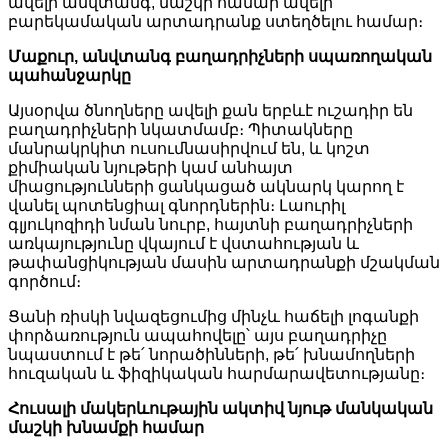
ավելի անվտանգ, մաշկի համար ավելի
բարեկամական արտադրանք ստեղծելու համար։
Մաքուր, անվտանգ բաղադրիչների սպառողական
պահանջարկը
Այսօրվա ծնողները ավելի քան երբևէ ուշադիր են
բաղադրիչների նկատմամբ։ Պիտակները
մանրակրկիտ ուսումնասիրվում են, և կոշտ
քիմիական նյութերի կամ անհայտ
միացությունների ցանկացած ակնարկ կարող է
վանել պոտենցիալ գնորդներին։ Լաուրիլ
գլյուկոզիդի նման նուրբ, հայտնի բաղադրիչների
առկայությունը վկայում է վստահության և
թափանցիկության մասին արտադրանքի մշակման
գործում։
Ցանի ռիսկի նվազեցումից մինչև հաճելի լոգանքի
փորձառություն ապահովելը՝ այս բաղադրիչը
նպաստում է թե՛ նորածինների, թե՛ խնամողների
հուզական և ֆիզիկական հարմարավետությանը։
Հուսալի մակերևութային ակտիվ նյութ մանկական
մաշկի խնամքի համար