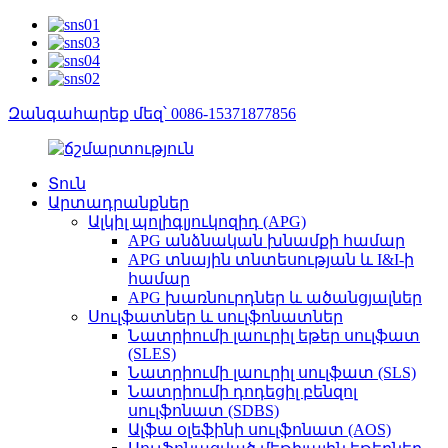
Զանգահարեք մեզ՝ 0086-15371877856
Տուն
Արտադրանքներ
Ալկիլ պոլիգլյուկոզիդ (APG)
APG անձնական խնամքի համար
APG տնային տնտեսության և I&I-ի
համար
APG խառնուրդներ և ածանցյալներ
Սուլֆատներ և սուլֆոնատներ
Նատրիումի լաուրիլ եթեր սուլֆատ
(SLES)
Նատրիումի լաուրիլ սուլֆատ (SLS)
Նատրիումի դոդեցիլ բենզոլ
սուլֆոնատ (SDBS)
Ալֆա օլեֆինի սուլֆոնատ (AOS)