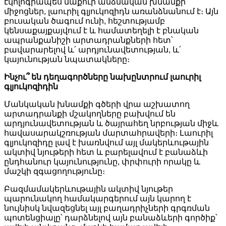
էկոլոգիապես մաքուր անձնական խնամքի
միջոցներ, լաուրիլ գլյուկոզիդն առանձնանում է։ Այն
բուսական ծագում ունի, հեշտությամբ
կենսաքայքայվում է և համատեղելի է բնական
ապրանքանիշի արտադրանքների հետ՝
բավարարելով և՛ արդյունավետության, և՛
կայունության նպատակները։
Ինչու՞ են դեղագործները նախընտրում լաուրիլ
գլյուկոզիդին
Մանկական խնամքի գծերի վրա աշխատող
արտադրանքի մշակողները բախվում են
արդյունավետության և ծայրահեղ նրբության միջև
հավասարակշռության մարտահրավերի։ Լաուրիլ
գլյուկոզիդը լավ է խառնվում այլ մակերևութային
ակտիվ նյութերի հետ և բարելավում է բանաձևի
ընդհանուր կայունությունը, փրփուրի որակը և
մաշկի զգացողությունը։
Բազմամակերևութային ակտիվ նյութեր
պարունակող համակարգերում այն կարող է
նույնիսկ նվազեցնել այլ բաղադրիչների գրգռման
պոտենցիալը՝ դարձնելով այն բանաձևերի գործիք՝