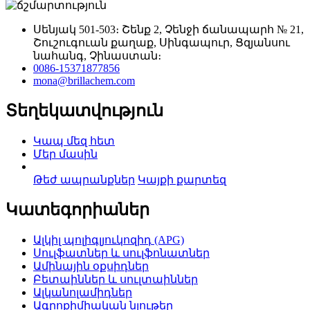
Սենյակ 501-503։ Շենք 2, Չենջի ճանապարհ № 21,
Շուշուգուան քաղաք, Սինգապուր, Ցզյանսու
նահանգ, Չինաստան։
0086-15371877856
mona@brillachem.com
Տեղեկատվություն
Կապ մեզ հետ
Մեր մասին
Թեժ ապրանքներ
Կայքի քարտեզ
Կատեգորիաներ
Ալկիլ պոլիգլյուկոզիդ (APG)
Սուլֆատներ և սուլֆոնատներ
Ամինային օքսիդներ
Բետաիններ և սուլտաիններ
Ալկանոլամիդներ
Ագրոքիմիական նյութեր