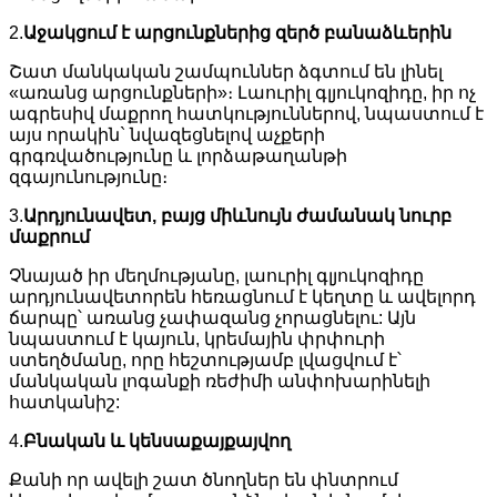
2.
Աջակցում է արցունքներից զերծ բանաձևերին
Շատ մանկական շամպուններ ձգտում են լինել
«առանց արցունքների»։ Լաուրիլ գլյուկոզիդը, իր ոչ
ագրեսիվ մաքրող հատկություններով, նպաստում է
այս որակին` նվազեցնելով աչքերի
գրգռվածությունը և լորձաթաղանթի
զգայունությունը։
3.
Արդյունավետ, բայց միևնույն ժամանակ նուրբ
մաքրում
Չնայած իր մեղմությանը, լաուրիլ գլյուկոզիդը
արդյունավետորեն հեռացնում է կեղտը և ավելորդ
ճարպը՝ առանց չափազանց չորացնելու: Այն
նպաստում է կայուն, կրեմային փրփուրի
ստեղծմանը, որը հեշտությամբ լվացվում է՝
մանկական լոգանքի ռեժիմի անփոխարինելի
հատկանիշ:
4.
Բնական և կենսաքայքայվող
Քանի որ ավելի շատ ծնողներ են փնտրում