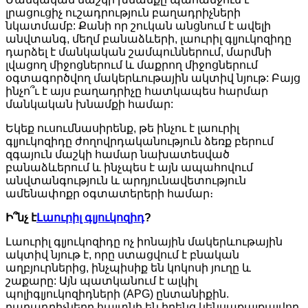
լրացուցիչ ուշադրություն բաղադրիչների
նկատմամբ: Քանի որ շուկան անցնում է ավելի
անվտանգ, մեղմ բանաձևերի, լաուրիլ գլյուկոզիդը
դարձել է մանկական շամպուններում, մարմնի
լվացող միջոցներում և մաքրող միջոցներում
օգտագործվող մակերևութային ակտիվ նյութ: Բայց
ինչո՞ւ է այս բաղադրիչը հատկապես հարմար
մանկական խնամքի համար:
Եկեք ուսումնասիրենք, թե ինչու է լաուրիլ
գլյուկոզիդը ժողովրդականություն ձեռք բերում
զգայուն մաշկի համար նախատեսված
բանաձևերում և ինչպես է այն ապահովում
անվտանգություն և արդյունավետություն
ամենափոքր օգտատերերի համար։
Ի՞նչ է
Լաուրիլ գլյուկոզիդ
?
Լաուրիլ գլյուկոզիդը ոչ իոնային մակերևութային
ակտիվ նյութ է, որը ստացվում է բնական
աղբյուրներից, ինչպիսիք են կոկոսի յուղը և
շաքարը: Այն պատկանում է ալկիլ
պոլիգլյուկոզիդների (APG) ընտանիքին.
բաղադրիչները հայտնի են իրենց կենսաքայքայվող,